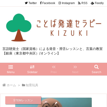
Twitter
Facebook
Instagram
RSS
Feedly
言語聴覚士（国家資格）による発音・滑舌レッスンと、言葉の教室
【銀座（東京都中央区）/オンライン】
Menu
Sidebar
Prev
Next
Search
ホーム
>
知育玩具
STEMレッスン