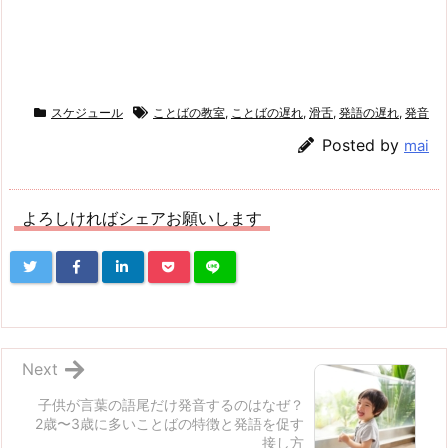
スケジュール
ことばの教室
,
ことばの遅れ
,
滑舌
,
発語の遅れ
,
発音
Posted by
mai
よろしければシェアお願いします
Next
子供が言葉の語尾だけ発音するのはなぜ？
2歳〜3歳に多いことばの特徴と発語を促す
接し方