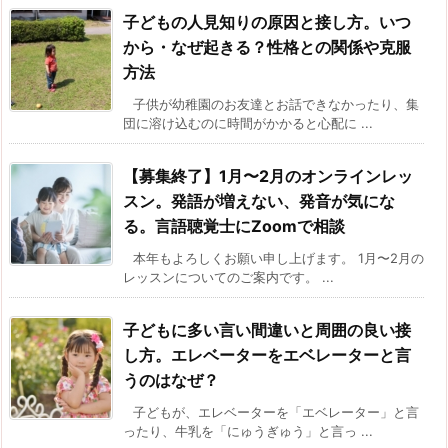
子どもの人見知りの原因と接し方。いつ
から・なぜ起きる？性格との関係や克服
方法
子供が幼稚園のお友達とお話できなかったり、集
団に溶け込むのに時間がかかると心配に ...
【募集終了】1月〜2月のオンラインレッ
スン。発語が増えない、発音が気にな
る。言語聴覚士にZoomで相談
本年もよろしくお願い申し上げます。 1月〜2月の
レッスンについてのご案内です。 ...
子どもに多い言い間違いと周囲の良い接
し方。エレベーターをエベレーターと言
うのはなぜ？
子どもが、エレベーターを「エベレーター」と言
ったり、牛乳を「にゅうぎゅう」と言っ ...