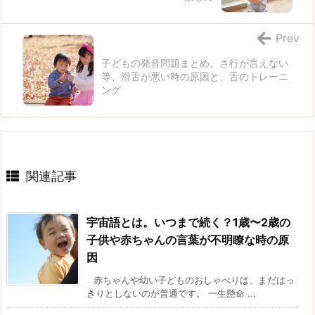
Prev
子どもの発音問題まとめ。さ行が言えない
等、滑舌が悪い時の原因と、舌のトレーニ
ング
関連記事
宇宙語とは。いつまで続く？1歳〜2歳の
子供や赤ちゃんの言葉が不明瞭な時の原
因
赤ちゃんや幼い子どものおしゃべりは、まだはっ
きりとしないのが普通です。 一生懸命 ...