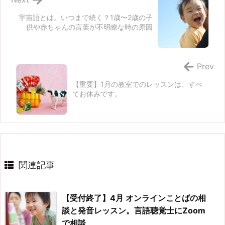
宇宙語とは。いつまで続く？1歳〜2歳の子
供や赤ちゃんの言葉が不明瞭な時の原因
Prev
【重要】1月の教室でのレッスンは、すべ
てお休みです。
関連記事
【受付終了】4月 オンラインことばの相
談と発音レッスン。言語聴覚士にZoom
で相談