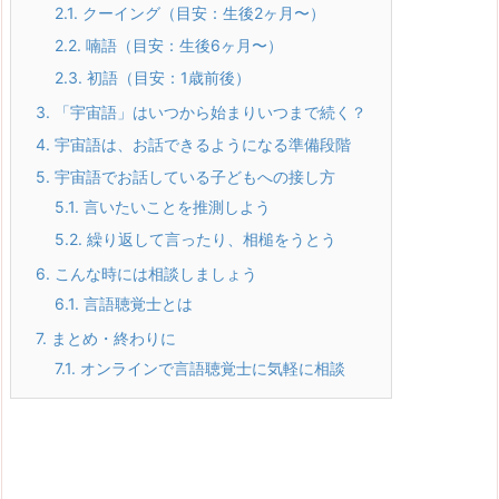
2.1.
クーイング（目安：生後2ヶ月〜）
2.2.
喃語（目安：生後6ヶ月〜）
2.3.
初語（目安：1歳前後）
3.
「宇宙語」はいつから始まりいつまで続く？
4.
宇宙語は、お話できるようになる準備段階
5.
宇宙語でお話している子どもへの接し方
5.1.
言いたいことを推測しよう
5.2.
繰り返して言ったり、相槌をうとう
6.
こんな時には相談しましょう
6.1.
言語聴覚士とは
7.
まとめ・終わりに
7.1.
オンラインで言語聴覚士に気軽に相談