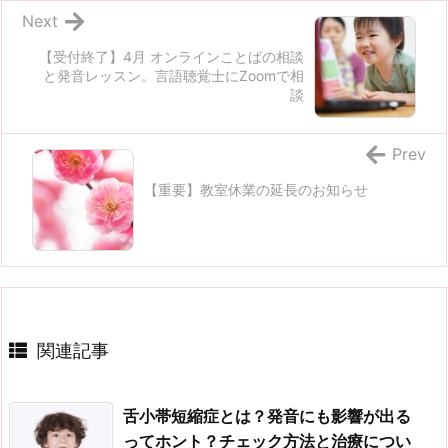
Next
【受付終了】4月 オンラインことばの相談
と発音レッスン。言語聴覚士にZoomで相
談
Prev
【重要】教室休業の延長のお知らせ
関連記事
舌小帯短縮症とは？発音にも影響が出る
ってホント？チェック方法と治療につい