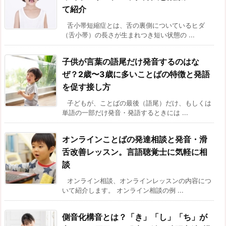
て紹介
舌小帯短縮症とは、舌の裏側についているヒダ
（舌小帯）の長さが生まれつき短い状態の ...
子供が言葉の語尾だけ発音するのはな
ぜ？2歳〜3歳に多いことばの特徴と発語
を促す接し方
子どもが、ことばの最後（語尾）だけ、もしくは
単語の一部だけ発音・発語するときには ...
オンラインことばの発達相談と発音・滑
舌改善レッスン。言語聴覚士に気軽に相
談
オンライン相談、オンラインレッスンの内容につ
いて紹介します。 オンライン相談の例 ...
側音化構音とは？「き」「し」「ち」が