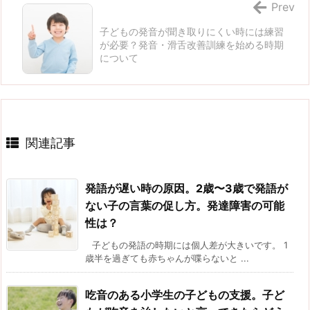
Prev
子どもの発音が聞き取りにくい時には練習
が必要？発音・滑舌改善訓練を始める時期
について
関連記事
発語が遅い時の原因。2歳〜3歳で発語が
ない子の言葉の促し方。発達障害の可能
性は？
子どもの発語の時期には個人差が大きいです。 1
歳半を過ぎても赤ちゃんが喋らないと ...
吃音のある小学生の子どもの支援。子ど