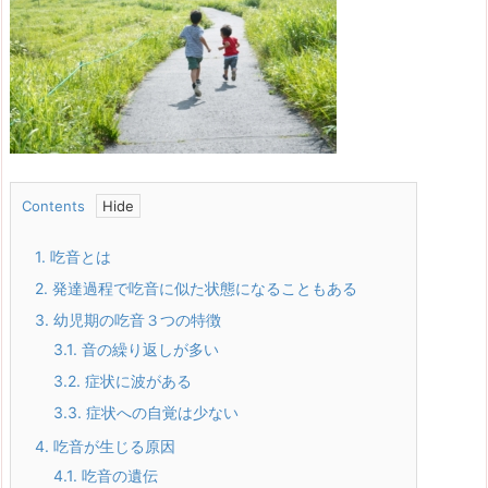
Contents
1.
吃音とは
2.
発達過程で吃音に似た状態になることもある
3.
幼児期の吃音３つの特徴
3.1.
音の繰り返しが多い
3.2.
症状に波がある
3.3.
症状への自覚は少ない
4.
吃音が生じる原因
4.1.
吃音の遺伝