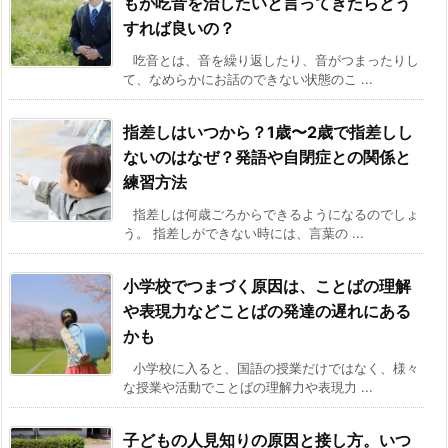
もが吃音を治したいと言ってきたらどう
すれば良いの？
吃音とは、音を繰り返したり、音がつまったりし
て、なめらかにお話のできない状態のこ ...
指差しはいつから？1歳〜2歳で指差しし
ないのはなぜ？発語や自閉症との関係と
練習方法
指差しは何歳ごろからできるようになるのでしょ
う。 指差しができない時には、言葉の ...
小学校でつまづく原因は、ことばの理解
や表現力などことばの発達の遅れにある
かも
小学校に入ると、国語の授業だけではなく、様々
な授業や活動でことばの理解力や表現力 ...
子どもの人見知りの原因と接し方。いつ