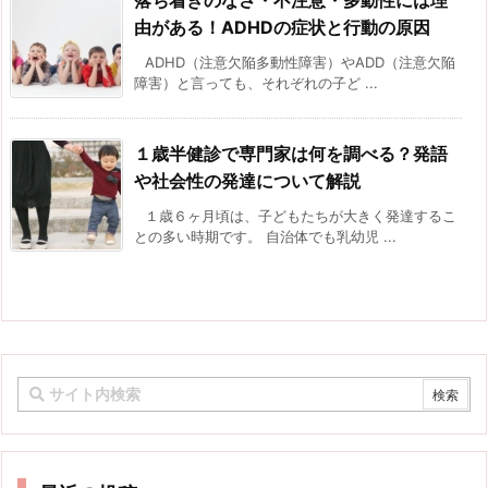
落ち着きのなさ・不注意・多動性には理
由がある！ADHDの症状と行動の原因
ADHD（注意欠陥多動性障害）やADD（注意欠陥
障害）と言っても、それぞれの子ど ...
１歳半健診で専門家は何を調べる？発語
や社会性の発達について解説
１歳６ヶ月頃は、子どもたちが大きく発達するこ
との多い時期です。 自治体でも乳幼児 ...